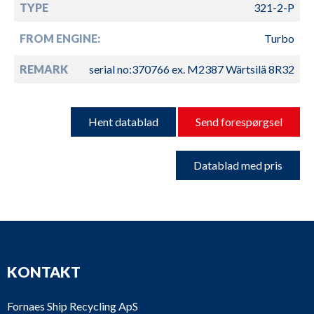
TYPE
321-2-P
FROM ENGINE:
Turbo
REMARK
serial no:370766 ex. M2387 Wärtsilä 8R32
Hent datablad
Send forespørgsel
Datablad med pris
KONTAKT
Fornaes Ship Recycling ApS