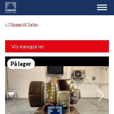
< Tilbage til Turbo
Vis kategorier
På lager