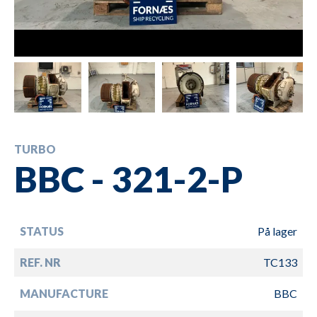
TURBO
BBC - 321-2-P
STATUS
På lager
REF. NR
TC133
MANUFACTURE
BBC