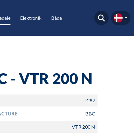
edele
Elektronik
Både
C - VTR 200 N
TC87
ACTURE
BBC
VTR 200 N