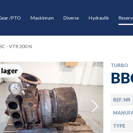
Gear /PTO
Maskinrum
Diverse
Hydraulik
Reserv
BC - VTR 200 N
TURBO
 lager
BB
REF. NR
down
MANUF
down
TYPE