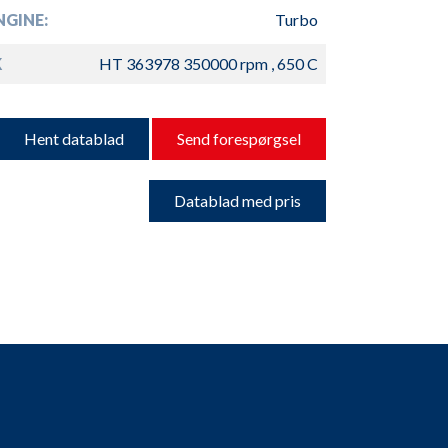
GINE:
Turbo
K
HT 363978 350000 rpm , 650 C
Hent datablad
Send forespørgsel
Datablad med pris