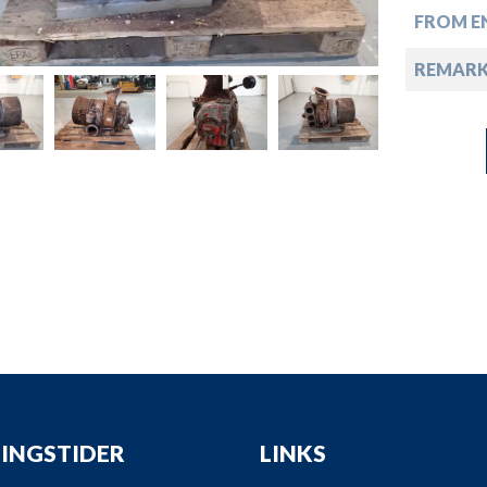
down
FROM EN
down
REMAR
down
down
INGSTIDER
LINKS