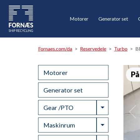
Motorer
Generator set
Fornaes.com/da
Reservedele
Turbo
B
Motorer
På
Generator set
Toggle Drop
Gear /PTO
Toggle Drop
Maskinrum