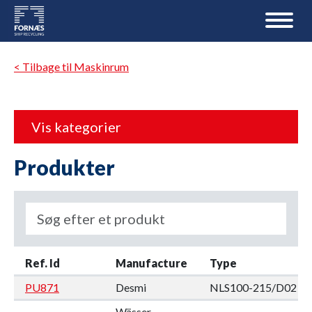
< Tilbage til Maskinrum
Vis kategorier
Produkter
Ref. Id
Manufacture
Type
PU871
Desmi
NLS100-215/D02
Wässer