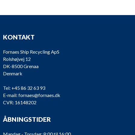
Heinrich
PU835
VRF 5/350SG
Behrens
Heinrich
VRF7/290G (No
PU834
Behrens
plate)
KONTAKT
Heinrich
PU833
VRF7/290G
Behrens
Fornaes Ship Recycling ApS
Rolshøjvej 12
Heinrich
DK-8500 Grenaa
PU832
VRF7/290G
Behrens
Denmark
Tel:
+45 86 32 63 93
Heinrich
PU831
VRF7/290G
E-mail:
fornaes@fornaes.dk
Behrens
CVR: 16148202
PU830
Alfa Laval
CNL-80-80/315
ÅBNINGSTIDER
Mandag - Torsdag: 8:00 til 16:00