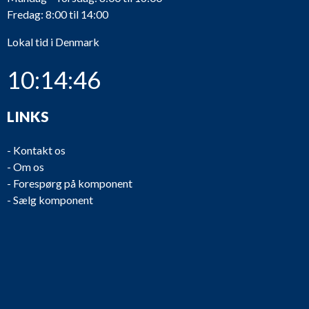
Fredag: 8:00 til 14:00
PU829
Bornemann
VHC 180.2-30
Lokal tid i Denmark
10:14:46
PU828
Bornemann
VHC 180.2-74
LINKS
-
Kontakt os
-
Om os
-
Forespørg på komponent
PU826
Bornemann
VHC 180.2-30
-
Sælg komponent
PU825
Iron Pump
CNLB 250-250/315
PU824
Iron Pump
CNLB 250-250/315