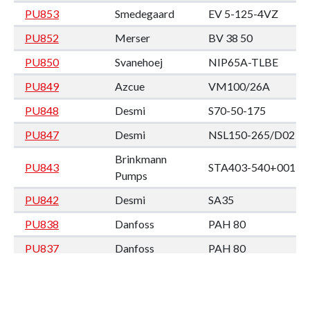
PU853
Smedegaard
EV 5-125-4VZ
PU852
Merser
BV 38 50
PU850
Svanehoej
NIP65A-TLBE
PU849
Azcue
VM100/26A
PU848
Desmi
S70-50-175
PU847
Desmi
NSL150-265/D02
Brinkmann
PU843
STA403-540+001
Pumps
PU842
Desmi
SA35
PU838
Danfoss
PAH 80
PU837
Danfoss
PAH 80
Heinrich
VRF 5/350SG (no
PU836
Behrens
plate)