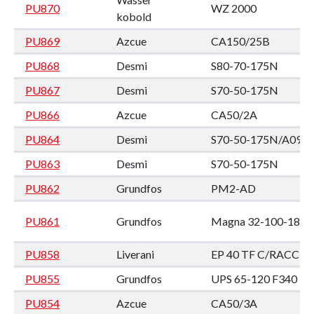
PU870
WZ 2000
kobold
PU869
Azcue
CA150/25B
PU868
Desmi
S80-70-175N
PU867
Desmi
S70-50-175N
PU866
Azcue
CA50/2A
PU864
Desmi
S70-50-175N/A09
PU863
Desmi
S70-50-175N
PU862
Grundfos
PM2-AD
PU861
Grundfos
Magna 32-100-180
PU858
Liverani
EP 40 TF C/RACC
PU855
Grundfos
UPS 65-120 F340
PU854
Azcue
CA50/3A