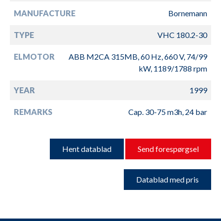
MANUFACTURE
Bornemann
TYPE
VHC 180.2-30
ELMOTOR
ABB M2CA 315MB, 60 Hz, 660 V, 74/99
kW, 1189/1788 rpm
YEAR
1999
REMARKS
Cap. 30-75 m3h, 24 bar
Hent datablad
Send forespørgsel
Datablad med pris