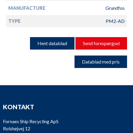
MANUFACTURE
Grundfos
TYPE
PM2-AD
Hent datablad
Send forespørgsel
Datablad med pris
KONTAKT
Fornaes Ship Recycling ApS
Rolshøjvej 12