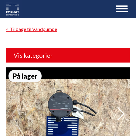
< Tilbage til Vandpumpe
Vis kategorier
På lager