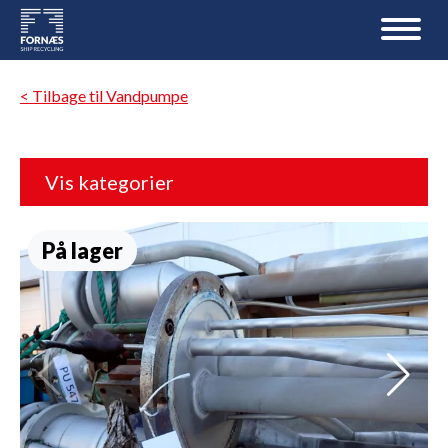
< Tilbage til Vandpumpe
Vis kategorier
På lager