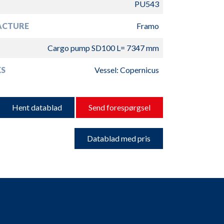
PU543
ACTURE
Framo
Cargo pump SD100 L= 7347 mm
S
Vessel: Copernicus
Hent datablad
Send forespørgsel
Datablad med pris