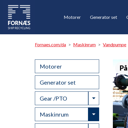
Motorer
Generator set
Fornaes.com/da
Maskinrum
Vandpumpe
Motorer
På
Generator set
Toggle Drop
Gear /PTO
Toggle Drop
Maskinrum