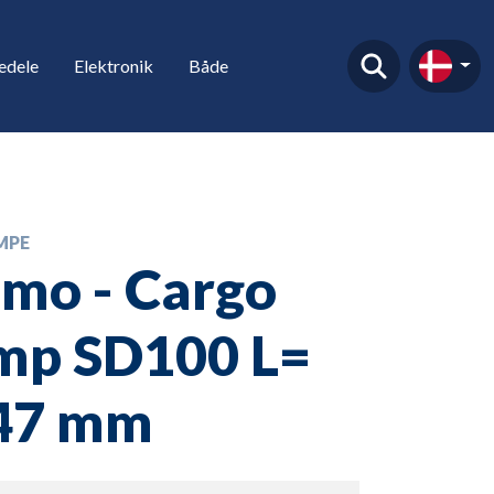
edele
Elektronik
Både
MPE
mo - Cargo
mp SD100 L=
47 mm