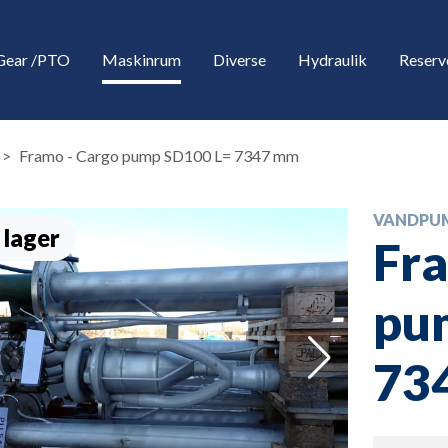
Gear /PTO
Maskinrum
Diverse
Hydraulik
Reserv
Framo - Cargo pump SD100 L= 7347 mm
VANDPU
 lager
Fra
pu
down
73
down