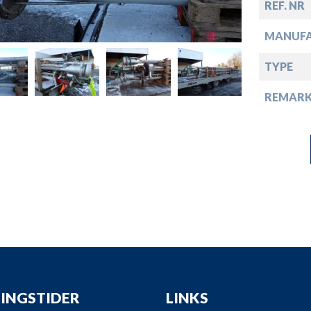
down
REF. NR
MANUF
down
TYPE
down
REMARK
down
INGSTIDER
LINKS