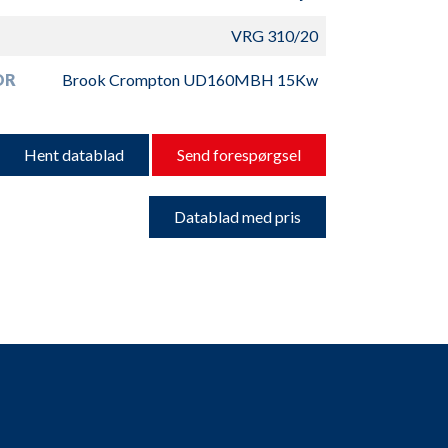
VRG 310/20
OR
Brook Crompton UD160MBH 15Kw
Hent datablad
Send forespørgsel
Datablad med pris