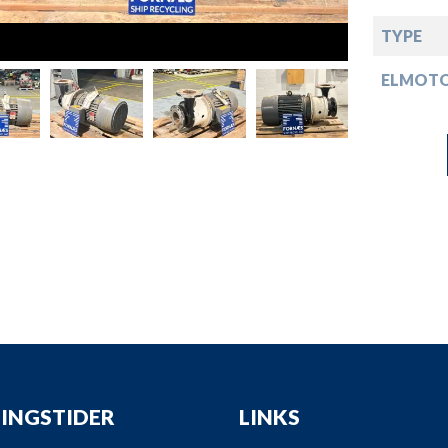
down
TYPE
down
ELMOT
down
down
INGSTIDER
LINKS