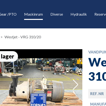
Gear /PTO
Maskinrum
Diverse
Hydraulik
Reserv
Westjet - VRG 310/20
VANDPU
 lager
Wes
31
down
REF. NR
down
MANUF