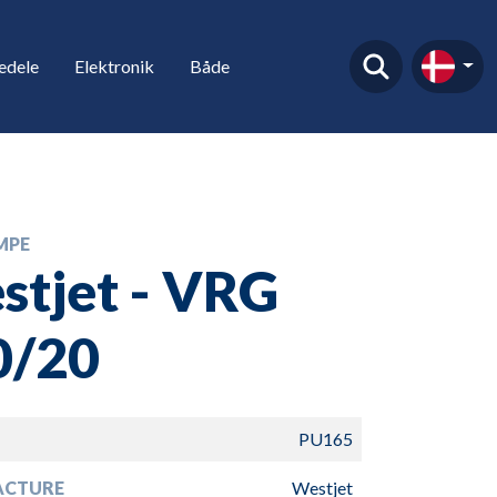
edele
Elektronik
Både
MPE
tjet - VRG
0/20
PU165
ACTURE
Westjet