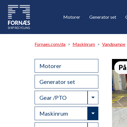
Motorer
Generator set
Fornaes.com/da
Maskinrum
Vandpumpe
Motorer
På
Generator set
Toggle Drop
Gear /PTO
Toggle Drop
Maskinrum