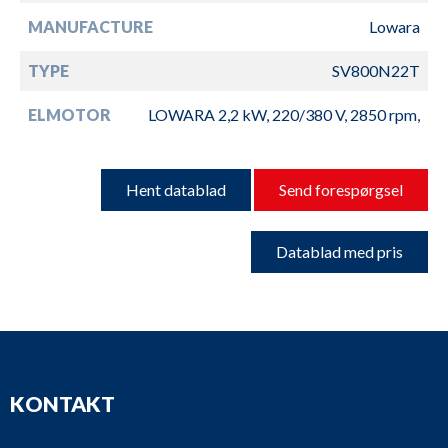
MANUFACTURE
Lowara
TYPE
SV800N22T
ELMOTOR
LOWARA 2,2 kW, 220/380 V, 2850 rpm,
Hent datablad
Send forespørgsel
Datablad med pris
KONTAKT