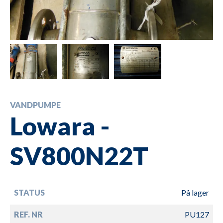
VANDPUMPE
Lowara -
SV800N22T
STATUS
På lager
REF. NR
PU127