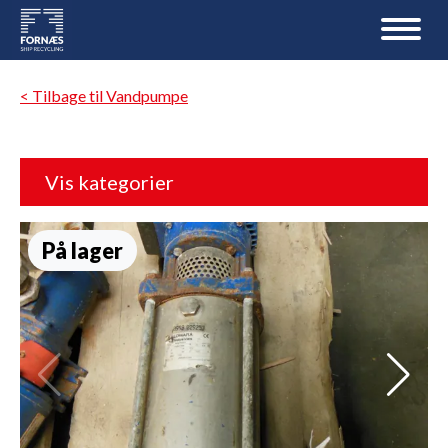
< Tilbage til Vandpumpe
Vis kategorier
På lager