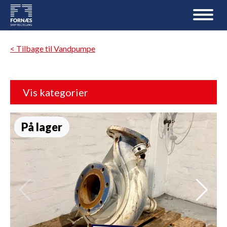
< Tilbage til Vandpumpe
Vis kategorier
På lager