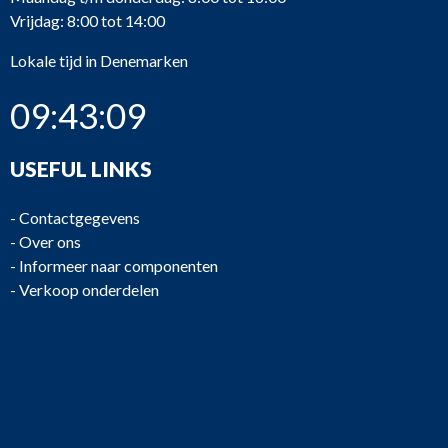
Vrijdag: 8:00 tot 14:00
PU829
Bornemann
VHC 180.2-30
Lokale tijd in Denemarken
09:43:09
USEFUL LINKS
PU828
Bornemann
VHC 180.2-74
-
Contactgegevens
-
Over ons
-
Informeer naar componenten
-
Verkoop onderdelen
PU826
Bornemann
VHC 180.2-30
PU825
Iron Pump
CNLB 250-250/315
PU824
Iron Pump
CNLB 250-250/315