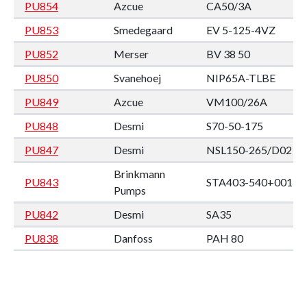
PU854
Azcue
CA50/3A
PU853
Smedegaard
EV 5-125-4VZ
PU852
Merser
BV 38 50
PU850
Svanehoej
NIP65A-TLBE
PU849
Azcue
VM100/26A
PU848
Desmi
S70-50-175
PU847
Desmi
NSL150-265/D02
Brinkmann
PU843
STA403-540+001
Pumps
PU842
Desmi
SA35
PU838
Danfoss
PAH 80
PU837
Danfoss
PAH 80
Heinrich
VRF 5/350SG (no
PU836
Behrens
plate)