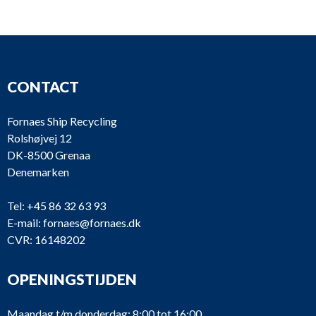
Heinrich
PU835
VRF 5/350SG
Behrens
Heinrich
VRF7/290G (No
PU834
CONTACT
Behrens
plate)
Heinrich
Fornaes Ship Recycling
PU833
VRF7/290G
Behrens
Rolshøjvej 12
DK-8500 Grenaa
Heinrich
Denemarken
PU832
VRF7/290G
Behrens
Tel:
+45 86 32 63 93
E-mail:
fornaes@fornaes.dk
Heinrich
PU831
VRF7/290G
CVR: 16148202
Behrens
OPENINGSTIJDEN
PU830
Alfa Laval
CNL-80-80/315
Maandag t/m donderdag: 8:00 tot 16:00