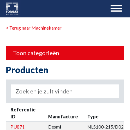
< Terug naar Machinekamer
Toon categorieën
Producten
Referentie-
ID
Manufacture
Type
PU871
Desmi
NLS100-215/D02