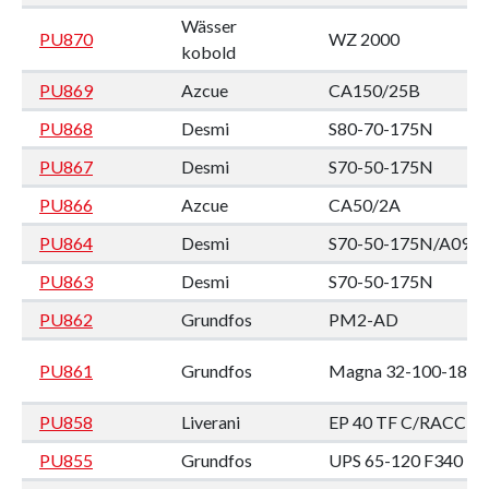
Wässer
PU870
WZ 2000
kobold
PU869
Azcue
CA150/25B
PU868
Desmi
S80-70-175N
PU867
Desmi
S70-50-175N
PU866
Azcue
CA50/2A
PU864
Desmi
S70-50-175N/A09
PU863
Desmi
S70-50-175N
PU862
Grundfos
PM2-AD
PU861
Grundfos
Magna 32-100-180
PU858
Liverani
EP 40 TF C/RACC
PU855
Grundfos
UPS 65-120 F340