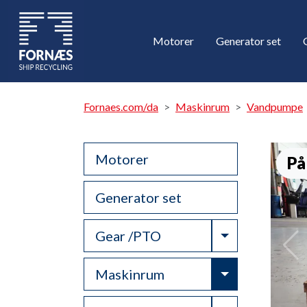
Motorer
Generator set
Fornaes.com/da
Maskinrum
Vandpumpe
Motorer
På
Generator set
Toggle Drop
Gear /PTO
Toggle Drop
Maskinrum