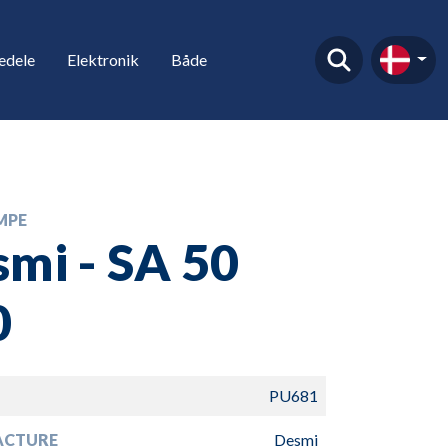
edele
Elektronik
Både
MPE
mi - SA 50
0
PU681
ACTURE
Desmi