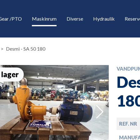
Gear /PTO
Maskinrum
Diverse
Hydraulik
Reserv
Desmi - SA 50 180
VANDPU
 lager
Des
18
down
REF. NR
down
MANUF