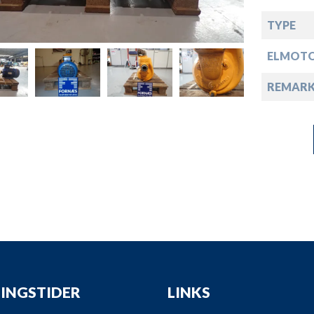
down
TYPE
down
ELMOT
down
REMARK
down
INGSTIDER
LINKS