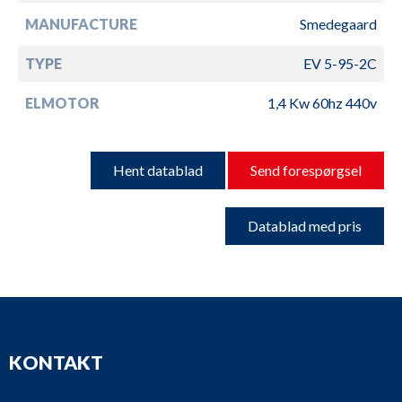
MANUFACTURE
Smedegaard
TYPE
EV 5-95-2C
ELMOTOR
1,4 Kw 60hz 440v
Hent datablad
Send forespørgsel
Datablad med pris
KONTAKT