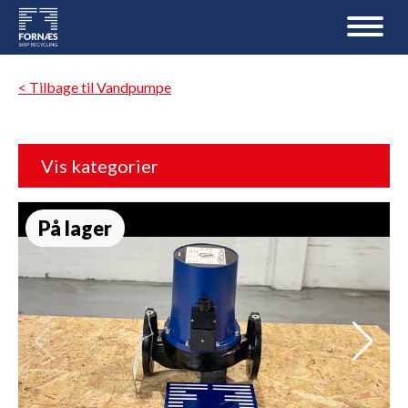
< Tilbage til Vandpumpe
Vis kategorier
På lager