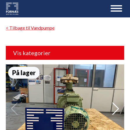
< Tilbage til Vandpumpe
Vis kategorier
På lager