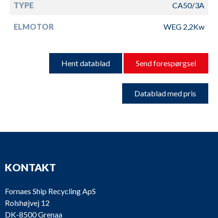
TYPE
CA50/3A
ELMOTOR
WEG 2,2Kw
Hent datablad
Send forespørgsel
Datablad med pris
KONTAKT
Fornaes Ship Recycling ApS
Rolshøjvej 12
DK-8500 Grenaa