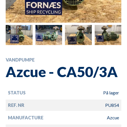
VANDPUMPE
Azcue - CA50/3A
STATUS
På lager
REF. NR
PU854
MANUFACTURE
Azcue