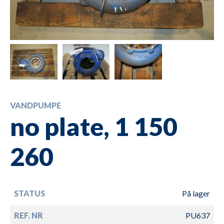
VANDPUMPE
no plate, 1 150
260
STATUS
På lager
REF. NR
PU637