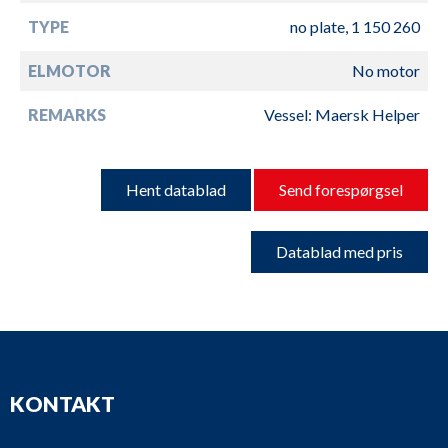
TYPE
no plate, 1 150 260
ELMOTOR
No motor
REMARKS
Vessel: Maersk Helper
Hent datablad
Send forespørgsel
Datablad med pris
KONTAKT