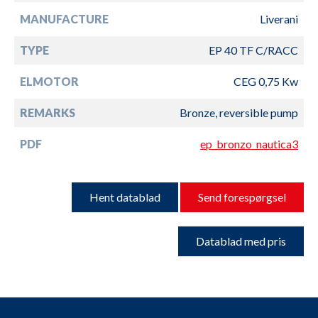
MANUFACTURE
Liverani
TYPE
EP 40 TF C/RACC
ELMOTOR
CEG 0,75 Kw
REMARKS
Bronze, reversible pump
PDF
ep_bronzo_nautica3
Hent datablad
Send forespørgsel
Datablad med pris