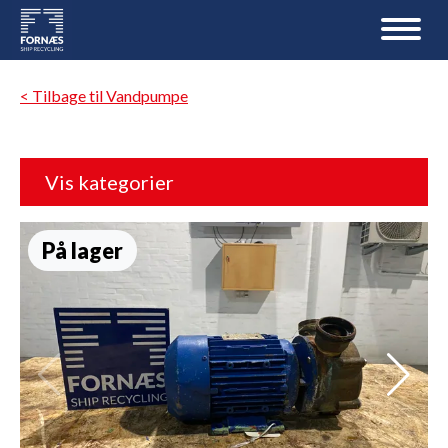
< Tilbage til Vandpumpe
Vis kategorier
På lager