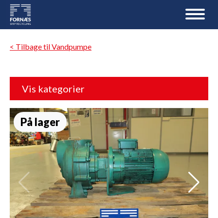
< Tilbage til Vandpumpe
Vis kategorier
På lager