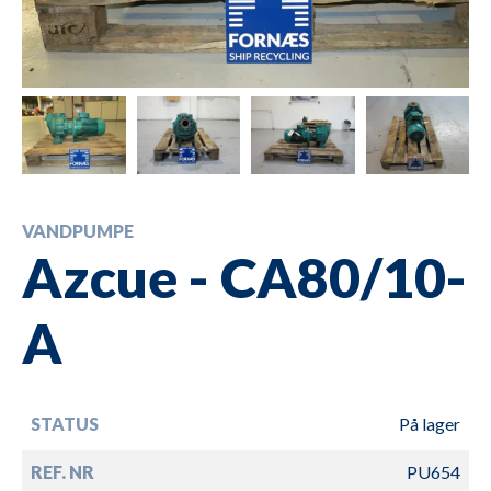
VANDPUMPE
Azcue - CA80/10-
A
STATUS
På lager
REF. NR
PU654