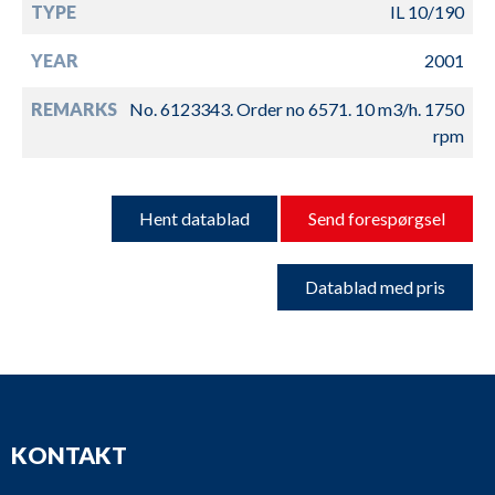
TYPE
IL 10/190
YEAR
2001
REMARKS
No. 6123343. Order no 6571. 10 m3/h. 1750
rpm
Hent datablad
Send forespørgsel
Datablad med pris
KONTAKT