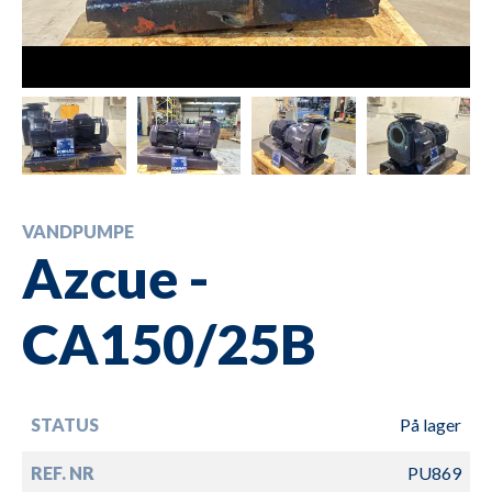
VANDPUMPE
Azcue -
CA150/25B
STATUS
På lager
REF. NR
PU869