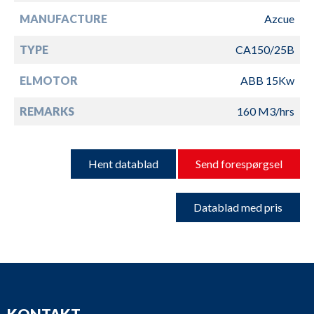
MANUFACTURE
Azcue
TYPE
CA150/25B
ELMOTOR
ABB 15Kw
REMARKS
160 M3/hrs
Hent datablad
Send forespørgsel
Datablad med pris
KONTAKT