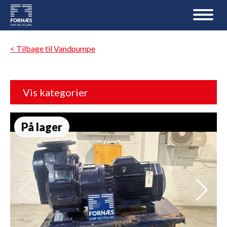
< Tilbage til Vandpumpe
Vis kategorier
På lager