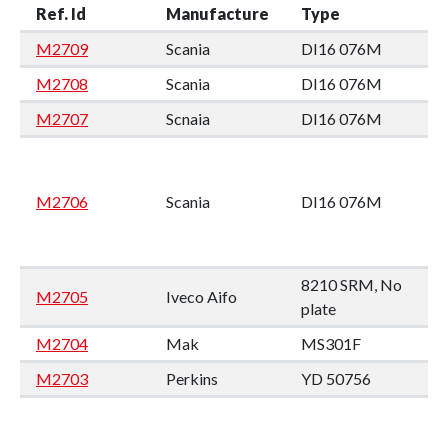
Ref. Id
Manufacture
Type
M2709
Scania
DI16 076M
M2708
Scania
DI16 076M
M2707
Scnaia
DI16 076M
M2706
Scania
DI16 076M
8210 SRM, No
M2705
Iveco Aifo
plate
M2704
Mak
MS301F
M2703
Perkins
YD 50756