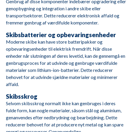
Genbrug af disse komponenter indebærer opgradering eller
genopbygning og integration i andre skibe eller
D9A-J R1/R2
M2681
Volvo Penta
transportsektorer. Dette reducerer elektronisk affald og
D9-MH
fremmer genbrug af værdifulde komponenter.
Skibsbatterier og opbevaringsenheder
Moderne skibe kan have store batteripakker og
opbevaringsenheder til elektrisk fremdrift. Når disse
M2680
Mitsubishi
S6A3-MP TAW
enheder når slutningen af deres levetid, kan de gennemgå en
genbrugsproces for at udvinde og genbruge værdifulde
materialer som lithium-ion-batterier. Dette reducerer
behovet for at udvinde sjældne materialer og minimerer
affald.
6DZC-1000-
M2679
ABC
Skibsskrog
166-A C2
Selvom skibsskrog normalt ikke kan genbruges i deres
fulde form, kan nogle materialer, såsom stål og aluminium,
genanvendes efter nedbrydning og bearbejdning. Dette
DS14 40, A25
M2678
Scania
reducerer behovet for at producere nyt metal og kan spare
SBV
energi og ressourcer. Genanvendelige