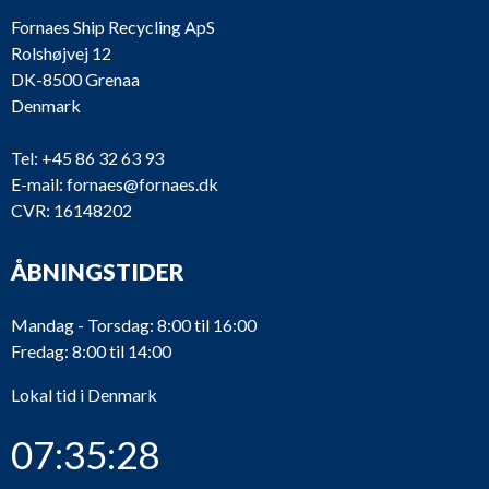
Fornaes Ship Recycling ApS
Rolshøjvej 12
DK-8500 Grenaa
Denmark
M2673
Caterpillar
3608
Tel:
+45 86 32 63 93
E-mail:
fornaes@fornaes.dk
CVR: 16148202
ÅBNINGSTIDER
Mandag - Torsdag: 8:00 til 16:00
Fredag: 8:00 til 14:00
Lokal tid i Denmark
07:35:28