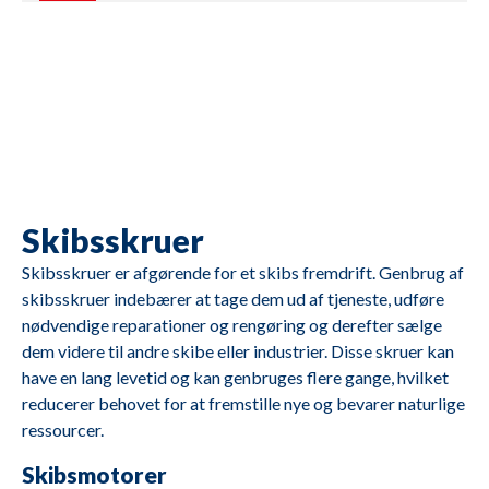
M2692
Volvo Penta
TMD122A
M2691
Caterpillar
3412
Skibsskruer
Skibsskruer er afgørende for et skibs fremdrift. Genbrug af
skibsskruer indebærer at tage dem ud af tjeneste, udføre
nødvendige reparationer og rengøring og derefter sælge
dem videre til andre skibe eller industrier. Disse skruer kan
have en lang levetid og kan genbruges flere gange, hvilket
reducerer behovet for at fremstille nye og bevarer naturlige
ressourcer.
Skibsmotorer
M2690
Caterpillar
3412