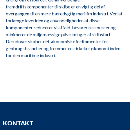
DS14 40, A25
fremdriftskomponenter til skibe er en vigtig del af
M2677
Scania
SBV
overgangen til en mere bæredygtig maritim industri. Ved at
forlænge levetiden og anvendeligheden af disse
komponenter reducerer vi affald, bevarer ressourcer og
minimerer de miljømæssige påvirkninger af skibsfart.
M2676
Volvo Penta
D13B-E MG (FE)
Derudover skaber det økonomiske incitamenter for
genbrugsbrancher og fremmer en cirkulær økonomi inden
for den maritime industri.
KONTAKT