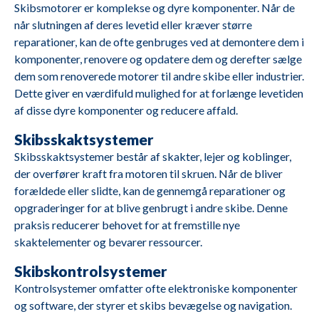
Skibsmotorer er komplekse og dyre komponenter. Når de
når slutningen af deres levetid eller kræver større
reparationer, kan de ofte genbruges ved at demontere dem i
komponenter, renovere og opdatere dem og derefter sælge
dem som renoverede motorer til andre skibe eller industrier.
M2688
Cummins
4B3 9G2
Dette giver en værdifuld mulighed for at forlænge levetiden
af disse dyre komponenter og reducere affald.
M2687
Deutz
BA8M816
Skibsskaktsystemer
Skibsskaktsystemer består af skakter, lejer og koblinger,
M2685
Yanmar
YSE8G
der overfører kraft fra motoren til skruen. Når de bliver
forældede eller slidte, kan de gennemgå reparationer og
opgraderinger for at blive genbrugt i andre skibe. Denne
M2684
Yanmar
YSB8G
praksis reducerer behovet for at fremstille nye
skaktelementer og bevarer ressourcer.
M2683
Hatz
1D80Z
Skibskontrolsystemer
Kontrolsystemer omfatter ofte elektroniske komponenter
og software, der styrer et skibs bevægelse og navigation.
M2682
Volvo Penta
TD710G