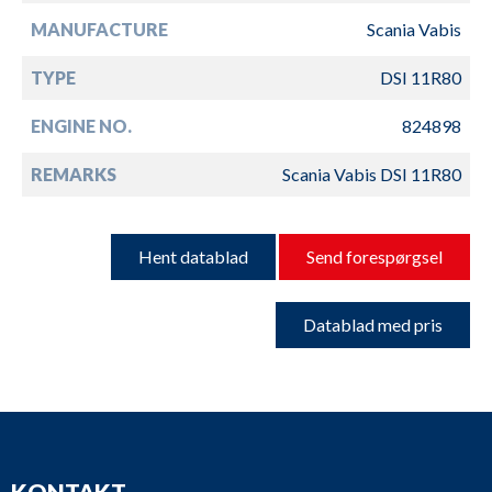
MANUFACTURE
Scania Vabis
TYPE
DSI 11R80
ENGINE NO.
824898
REMARKS
Scania Vabis DSI 11R80
Hent datablad
Send forespørgsel
Datablad med pris
KONTAKT