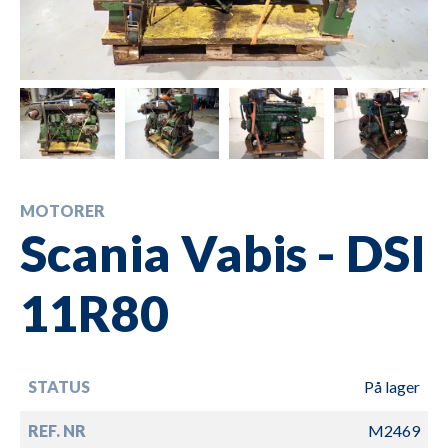
MOTORER
Scania Vabis - DSI
11R80
STATUS
På lager
REF. NR
M2469