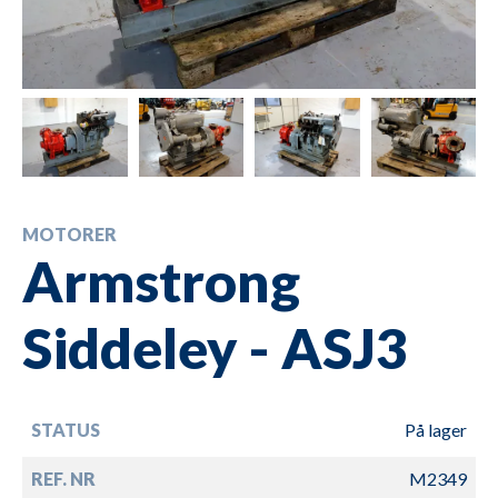
MOTORER
Armstrong
Siddeley - ASJ3
STATUS
På lager
REF. NR
M2349