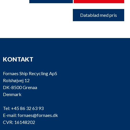
Datablad med pris
KONTAKT
Fornaes Ship Recycling ApS
Rolshøjvej 12
DK-8500 Grenaa
Denmark
Tel:
+45 86 32 63 93
E-mail:
fornaes@fornaes.dk
CVR: 16148202