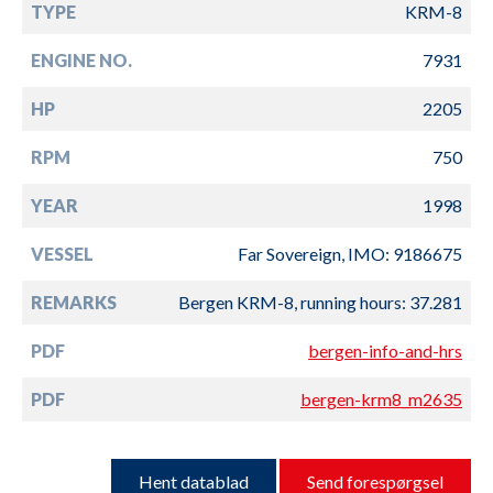
TYPE
KRM-8
ENGINE NO.
7931
HP
2205
RPM
750
YEAR
1998
VESSEL
Far Sovereign, IMO: 9186675
REMARKS
Bergen KRM-8, running hours: 37.281
PDF
bergen-info-and-hrs
PDF
bergen-krm8_m2635
Hent datablad
Send forespørgsel