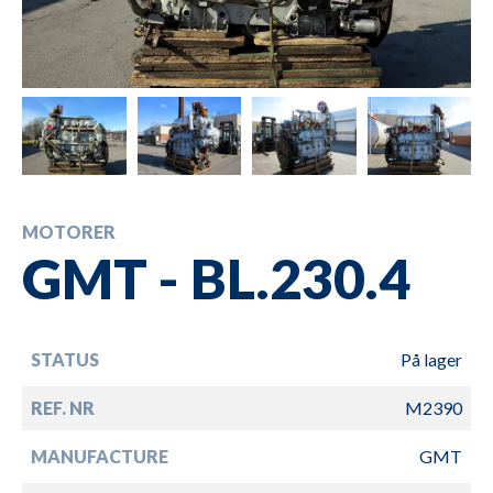
MOTORER
GMT - BL.230.4
STATUS
På lager
REF. NR
M2390
MANUFACTURE
GMT