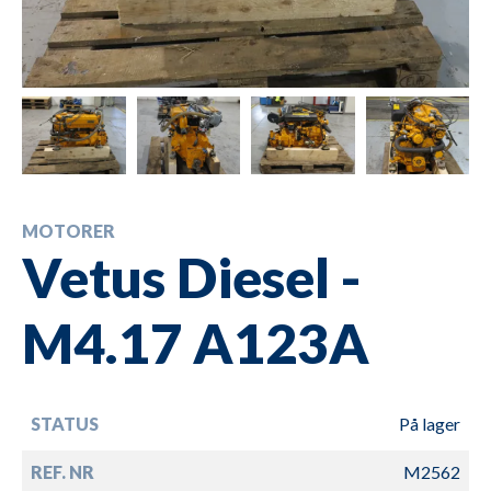
MOTORER
Vetus Diesel -
M4.17 A123A
STATUS
På lager
REF. NR
M2562