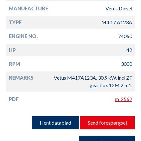
MANUFACTURE
Vetus Diesel
TYPE
M4.17 A123A
ENGINE NO.
74060
HP
42
RPM
3000
REMARKS
Vetus M417A123A, 30,9 kW. incl ZF
gearbox 12M 2,5:1.
PDF
m_2562
Hent datablad
Send forespørgsel