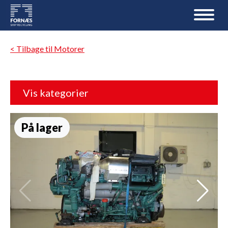
< Tilbage til Motorer
Vis kategorier
På lager