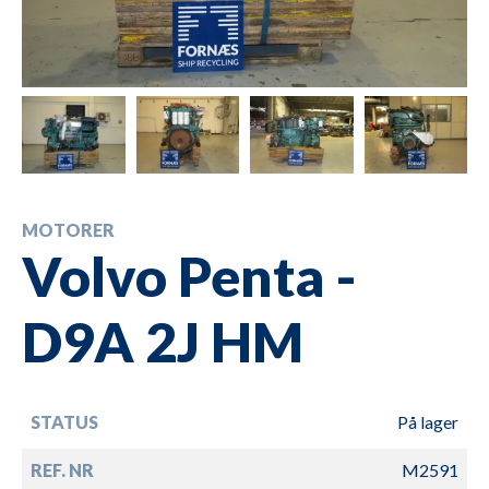
MOTORER
Volvo Penta -
D9A 2J HM
STATUS
På lager
REF. NR
M2591