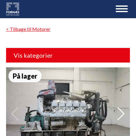
< Tilbage til Motorer
Vis kategorier
På lager