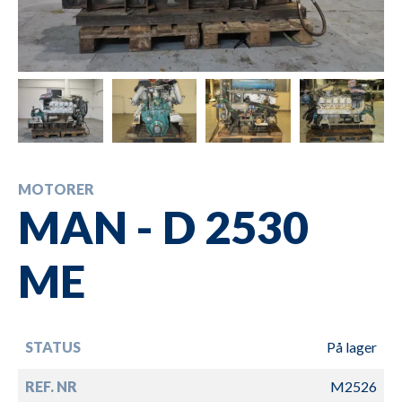
MOTORER
MAN - D 2530
ME
STATUS
På lager
REF. NR
M2526