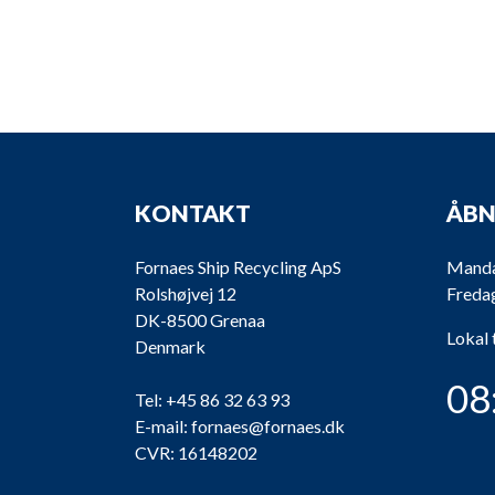
KONTAKT
ÅBN
Fornaes Ship Recycling ApS
Mandag
Rolshøjvej 12
Fredag
DK-8500 Grenaa
Lokal 
Denmark
08
Tel:
+45 86 32 63 93
E-mail:
fornaes@fornaes.dk
CVR: 16148202