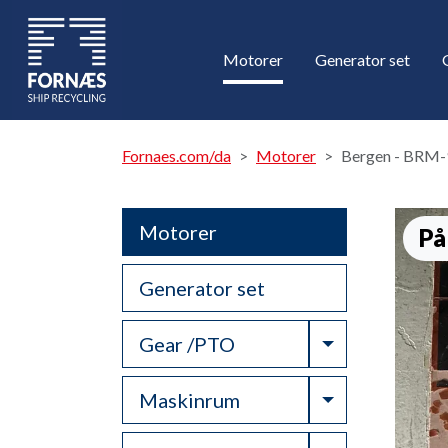
Motorer
Generator set
Fornaes.com/da
Motorer
Bergen - BRM-
Motorer
På
Generator set
Toggle Drop
Gear /PTO
Toggle Drop
Maskinrum