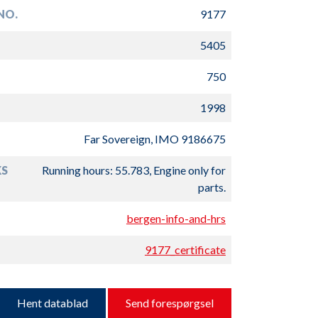
NO.
9177
5405
750
1998
Far Sovereign, IMO 9186675
S
Running hours: 55.783, Engine only for
parts.
bergen-info-and-hrs
9177_certificate
Hent datablad
Send forespørgsel