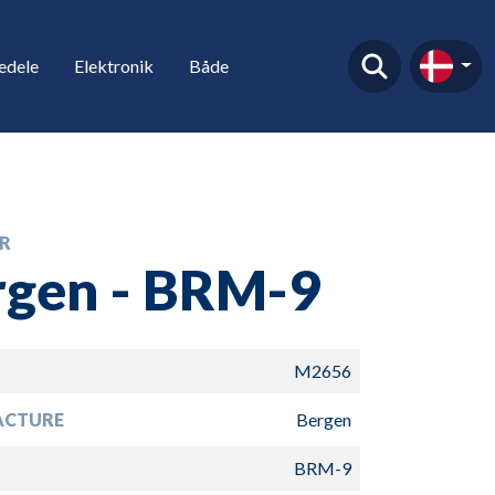
edele
Elektronik
Både
R
rgen - BRM-9
M2656
ACTURE
Bergen
BRM-9