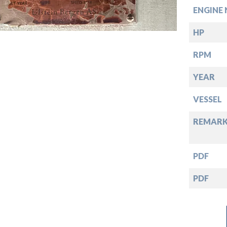
down
ENGINE 
down
HP
RPM
down
YEAR
down
VESSEL
REMARK
PDF
PDF