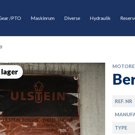
Gear /PTO
Maskinrum
Diverse
Hydraulik
Reserv
9
MOTORE
 lager
Be
REF. NR
down
MANUF
down
TYPE