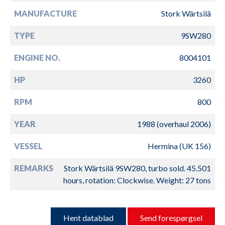
MANUFACTURE
Stork Wärtsilä
TYPE
9SW280
ENGINE NO.
8004101
HP
3260
RPM
800
YEAR
1988 (overhaul 2006)
VESSEL
Hermina (UK 156)
REMARKS
Stork Wärtsilä 9SW280, turbo sold. 45.501
hours, rotation: Clockwise. Weight: 27 tons
Hent datablad
Send forespørgsel