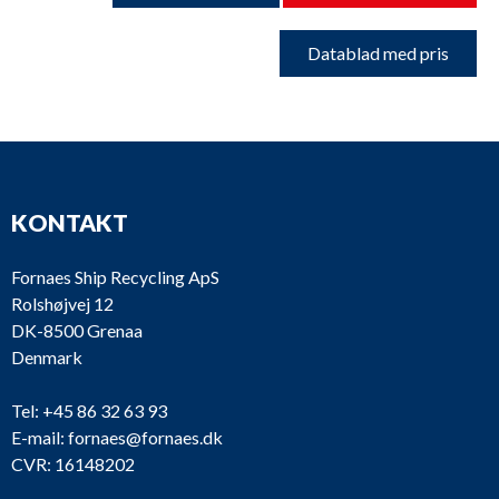
Datablad med pris
KONTAKT
Fornaes Ship Recycling ApS
Rolshøjvej 12
DK-8500 Grenaa
Denmark
Tel:
+45 86 32 63 93
E-mail:
fornaes@fornaes.dk
CVR: 16148202