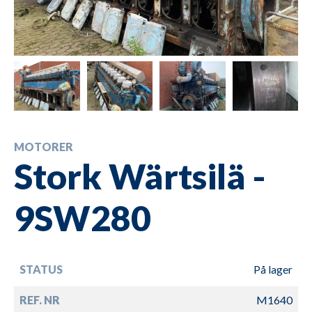
MOTORER
Stork Wärtsilä -
9SW280
STATUS
På lager
REF. NR
M1640