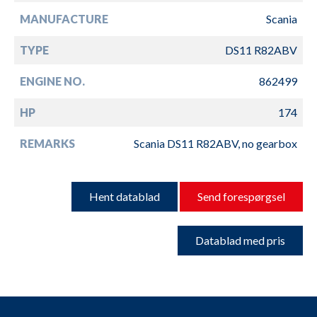
MANUFACTURE
Scania
TYPE
DS11 R82ABV
ENGINE NO.
862499
HP
174
REMARKS
Scania DS11 R82ABV, no gearbox
Hent datablad
Send forespørgsel
Datablad med pris