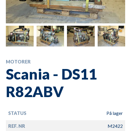
MOTORER
Scania - DS11
R82ABV
STATUS
På lager
REF. NR
M2422