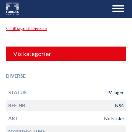
< Tilbage til Diverse
Vis kategorier
DIVERSE
STATUS
På lager
REF. NR
NS4
ART
Notsliske
MANUFACTURE
-