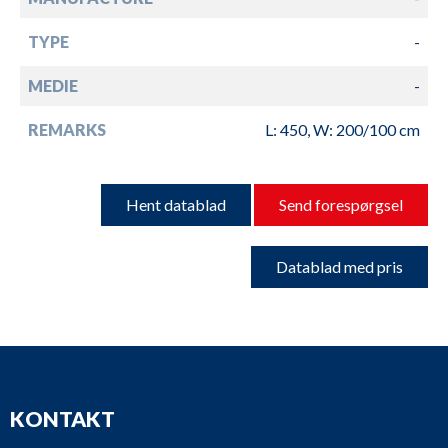
TYPE
-
MEDIE
-
REMARKS
L: 450, W: 200/100 cm
Hent datablad
Send forespørgsel
Datablad med pris
KONTAKT