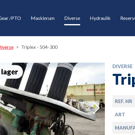
Gear /PTO
Maskinrum
Diverse
Hydraulik
Reserv
iverse
Triplex - 504-300
DIVERSE
 lager
Tri
REF. NR
down
ART
down
MANUF