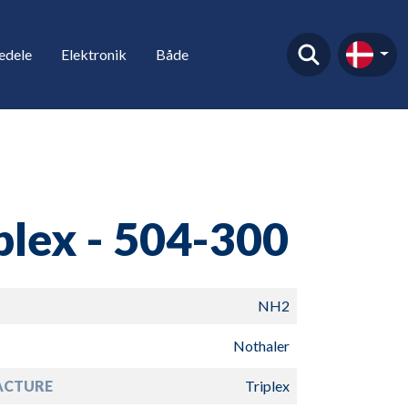
edele
Elektronik
Både
plex - 504-300
NH2
Nothaler
ACTURE
Triplex