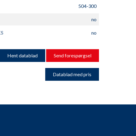
504-300
no
S
no
Hent datablad
Send forespørgsel
Datablad med pris