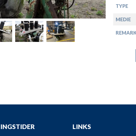
down
TYPE
down
MEDIE
REMARK
down
down
INGSTIDER
LINKS