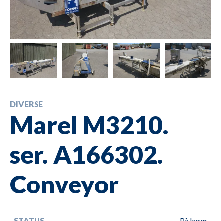
DIVERSE
Marel M3210.
ser. A166302.
Conveyor
STATUS
På lager