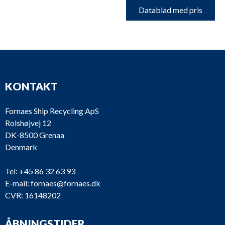
Datablad med pris
KONTAKT
Fornaes Ship Recycling ApS
Rolshøjvej 12
DK-8500 Grenaa
Denmark
Tel:
+45 86 32 63 93
E-mail:
fornaes@fornaes.dk
CVR: 16148202
ÅBNINGSTIDER