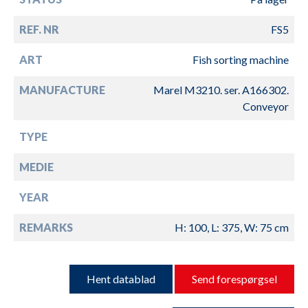
REF. NR
FS5
ART
Fish sorting machine
MANUFACTURE
Marel M3210. ser. A166302.
Conveyor
TYPE
MEDIE
YEAR
REMARKS
H: 100, L: 375, W: 75 cm
Hent datablad
Send forespørgsel