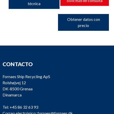
Solicitud de consulta
técnica
Obtener datos con
precio
CONTACTO
Fornaes Ship Recycling ApS
Rolshøjvej 12
DK-8500 Grenaa
Dinamarca
Tel:
+45 86 32 63 93
Correo electrónico:
fornaes@fornaes.dk