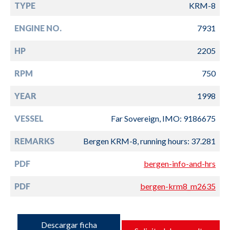
TYPE
KRM-8
ENGINE NO.
7931
HP
2205
RPM
750
YEAR
1998
VESSEL
Far Sovereign, IMO: 9186675
REMARKS
Bergen KRM-8, running hours: 37.281
PDF
bergen-info-and-hrs
PDF
bergen-krm8_m2635
Descargar ficha