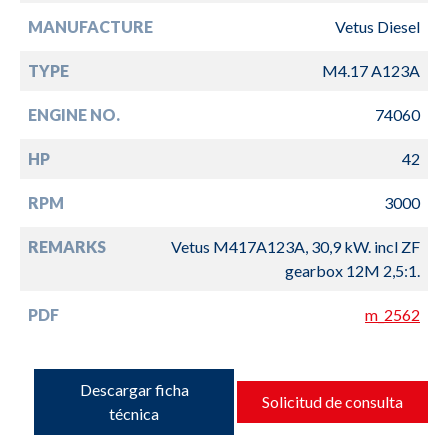
MANUFACTURE
Vetus Diesel
TYPE
M4.17 A123A
ENGINE NO.
74060
HP
42
RPM
3000
REMARKS
Vetus M417A123A, 30,9 kW. incl ZF
gearbox 12M 2,5:1.
PDF
m_2562
Descargar ficha
Solicitud de consulta
técnica