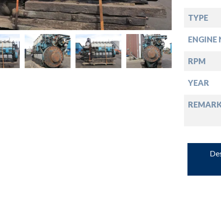
down
TYPE
ENGINE 
down
RPM
down
YEAR
REMARK
down
Des