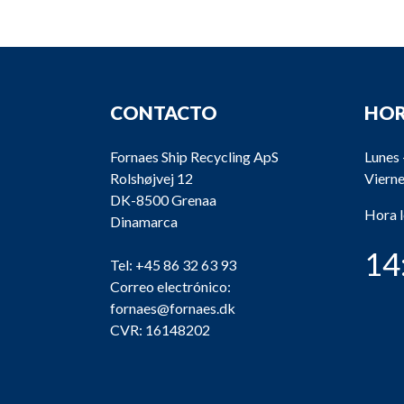
CONTACTO
HOR
Fornaes Ship Recycling ApS
Lunes 
Rolshøjvej 12
Vierne
DK-8500 Grenaa
Hora 
Dinamarca
14
Tel:
+45 86 32 63 93
Correo electrónico:
fornaes@fornaes.dk
CVR: 16148202