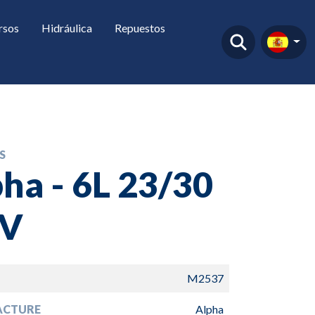
rsos
Hidráulica
Repuestos
S
ha - 6L 23/30
V
M2537
ACTURE
Alpha