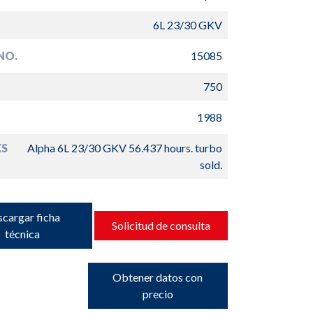
6L 23/30 GKV
NO.
15085
750
1988
S
Alpha 6L 23/30 GKV 56.437 hours. turbo
sold.
cargar ficha
Solicitud de consulta
técnica
Obtener datos con
precio