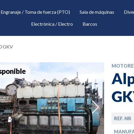
Engranaje / Toma de fuerza (PTO)
Sala de máquinas
Dive
Electrónica / Electro
Barcos
30 GKV
MOTORE
sponible
Alp
GK
down
REF. NR
down
MANUF