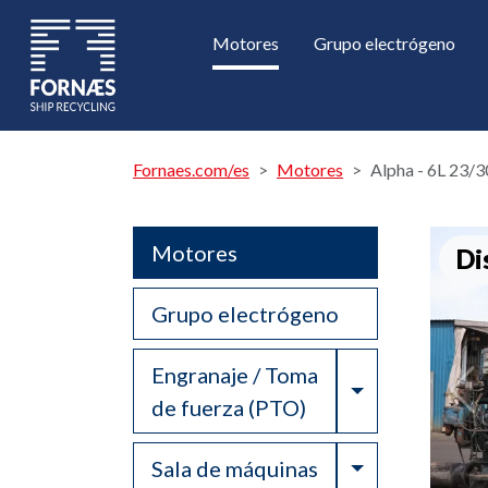
Motores
Grupo electrógeno
Fornaes.com/es
Motores
Alpha - 6L 23/
Motores
Di
Grupo electrógeno
Engranaje / Toma
Toggle Drop
de fuerza (PTO)
Toggle Drop
Sala de máquinas