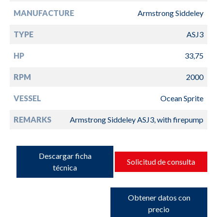
MANUFACTURE
Armstrong Siddeley
TYPE
ASJ3
HP
33,75
RPM
2000
VESSEL
Ocean Sprite
REMARKS
Armstrong Siddeley ASJ3, with firepump
Descargar ficha
Solicitud de consulta
técnica
Obtener datos con
precio