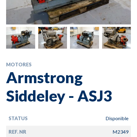
MOTORES
Armstrong
Siddeley - ASJ3
STATUS
Disponible
REF. NR
M2349