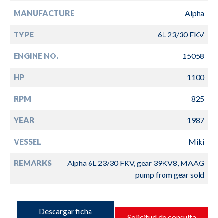
MANUFACTURE
Alpha
TYPE
6L 23/30 FKV
ENGINE NO.
15058
HP
1100
RPM
825
YEAR
1987
VESSEL
Miki
REMARKS
Alpha 6L 23/30 FKV, gear 39KV8, MAAG
pump from gear sold
Descargar ficha
Solicitud de consulta