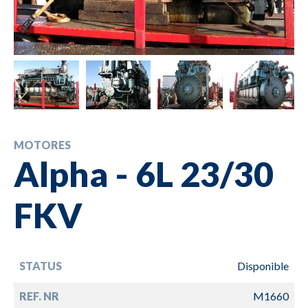
MOTORES
Alpha - 6L 23/30
FKV
STATUS
Disponible
REF. NR
M1660