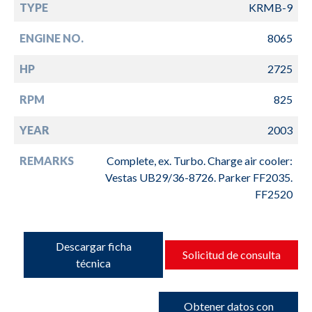
TYPE
KRMB-9
ENGINE NO.
8065
HP
2725
RPM
825
YEAR
2003
REMARKS
Complete, ex. Turbo. Charge air cooler:
Vestas UB29/36-8726. Parker FF2035.
FF2520
Descargar ficha
Solicitud de consulta
técnica
Obtener datos con