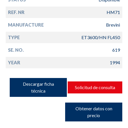
REF. NR
HM71
MANUFACTURE
Brevini
TYPE
ET3600/HN FL450
SE. NO.
619
YEAR
1994
Descargar ficha
Solicitud de consulta
técnica
Obtener datos con
precio