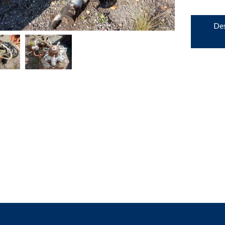
down
Des
down
down
down