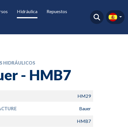
rsos
Hidráulica
Repuestos
 HIDRÁULICOS
uer - HMB7
HM29
ACTURE
Bauer
HMB7