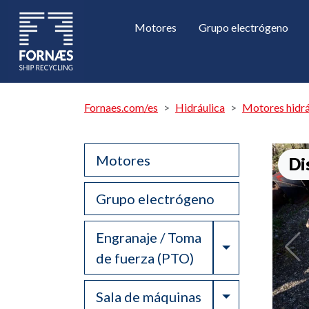
Motores
Grupo electrógeno
Fornaes.com/es
Hidráulica
Motores hidrá
Motores
Di
Grupo electrógeno
Engranaje / Toma
Toggle Drop
de fuerza (PTO)
Toggle Drop
Sala de máquinas