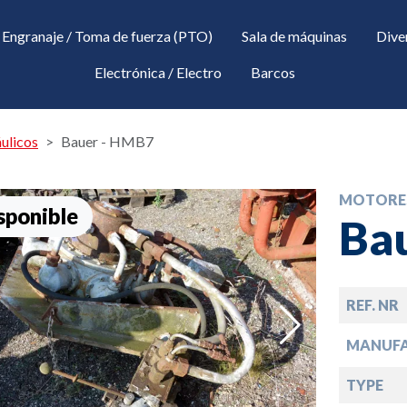
Engranaje / Toma de fuerza (PTO)
Sala de máquinas
Dive
Electrónica / Electro
Barcos
ulicos
Bauer - HMB7
MOTORES
sponible
Ba
REF. NR
down
MANUF
TYPE
down