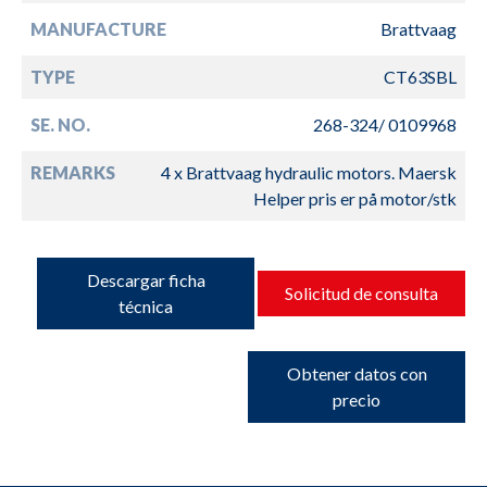
MANUFACTURE
Brattvaag
TYPE
CT63SBL
SE. NO.
268-324/ 0109968
REMARKS
4 x Brattvaag hydraulic motors. Maersk
Helper pris er på motor/stk
Descargar ficha
Solicitud de consulta
técnica
Obtener datos con
precio