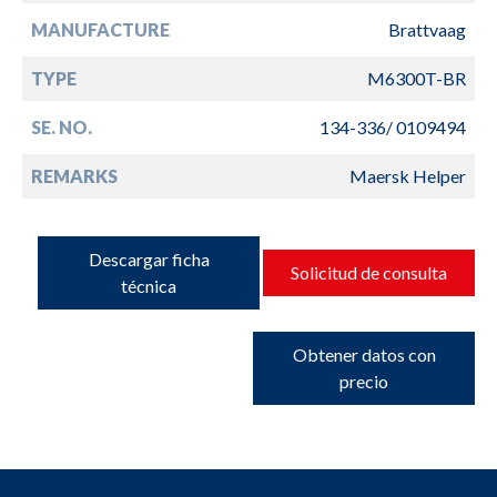
MANUFACTURE
Brattvaag
TYPE
M6300T-BR
SE. NO.
134-336/ 0109494
REMARKS
Maersk Helper
Descargar ficha
Solicitud de consulta
técnica
Obtener datos con
precio