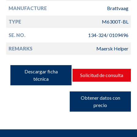
MANUFACTURE
Brattvaag
TYPE
M6300T-BL
SE. NO.
134-324/ 0109496
REMARKS
Maersk Helper
Descargar ficha
Solicitud de consulta
técnica
Obtener datos con
precio