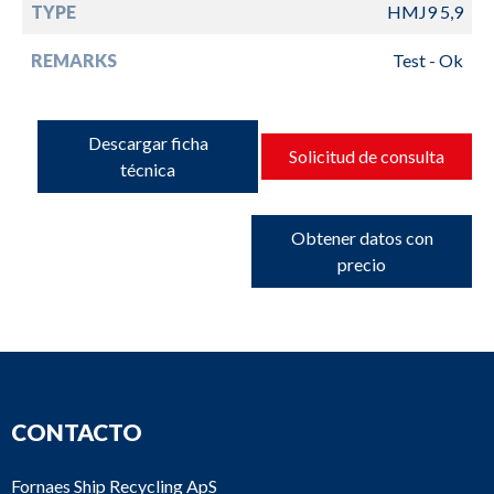
TYPE
HMJ9 5,9
REMARKS
Test - Ok
Descargar ficha
Solicitud de consulta
técnica
Obtener datos con
precio
CONTACTO
Fornaes Ship Recycling ApS