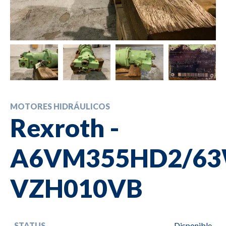
MOTORES HIDRÁULICOS
Rexroth -
A6VM355HD2/63
VZH010VB
STATUS
Disponible