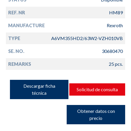
REF. NR
HM89
MANUFACTURE
Rexroth
TYPE
A6VM355HD2/63W2-VZH010VB
SE. NO.
30680470
REMARKS
25 pcs.
Descargar ficha
Solicitud de consulta
técnica
Obtener datos con
precio