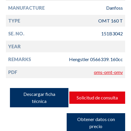
MANUFACTURE
Danfoss
TYPE
OMT 160 T
SE. NO.
151B3042
YEAR
REMARKS
Hengstler 0566339. 160cc
PDF
oms-omt-omv
Descargar ficha
Solicitud de consulta
técnica
Obtener datos con
precio