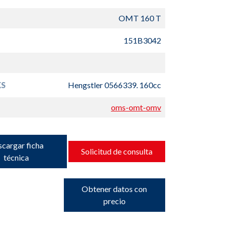
OMT 160 T
151B3042
S
Hengstler 0566339. 160cc
oms-omt-omv
cargar ficha
Solicitud de consulta
técnica
Obtener datos con
precio