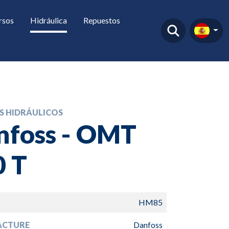
rsos
Hidráulica
Repuestos
 HIDRÁULICOS
nfoss - OMT
0 T
HM85
ACTURE
Danfoss