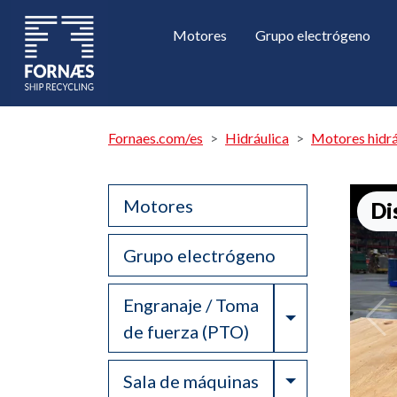
Motores
Grupo electrógeno
Fornaes.com/es
Hidráulica
Motores hidrá
Motores
Di
Grupo electrógeno
Engranaje / Toma
Toggle Drop
de fuerza (PTO)
Toggle Drop
Sala de máquinas