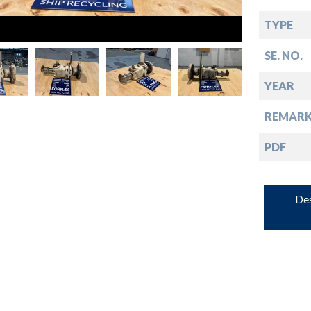
down
TYPE
SE. NO.
down
YEAR
down
REMARK
PDF
down
Des