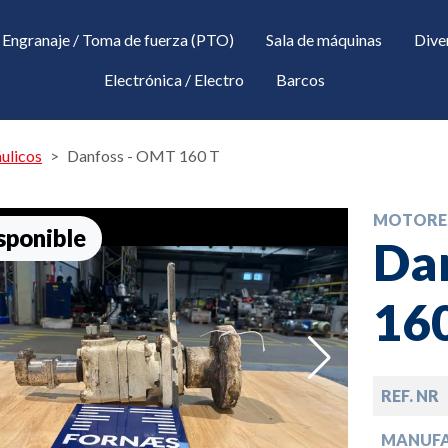
Engranaje / Toma de fuerza (PTO)
Sala de máquinas
Dive
Electrónica / Electro
Barcos
ulicos
Danfoss - OMT 160 T
MOTORES
sponible
Da
16
down
REF. NR
down
MANUF