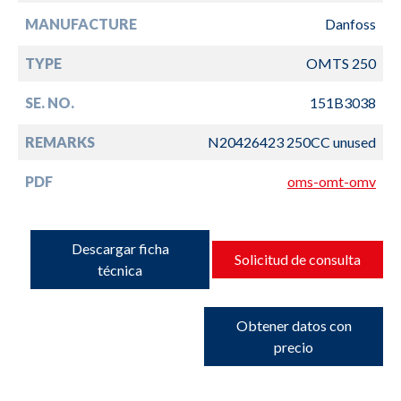
MANUFACTURE
Danfoss
TYPE
OMTS 250
SE. NO.
151B3038
REMARKS
N20426423 250CC unused
PDF
oms-omt-omv
Descargar ficha
Solicitud de consulta
técnica
Obtener datos con
precio