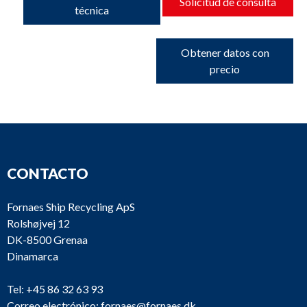
Solicitud de consulta
técnica
Obtener datos con
precio
CONTACTO
Fornaes Ship Recycling ApS
Rolshøjvej 12
DK-8500 Grenaa
Dinamarca
Tel:
+45 86 32 63 93
Correo electrónico:
fornaes@fornaes.dk